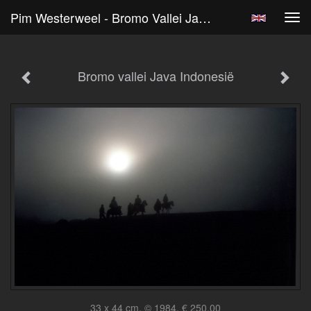
Pim Westerweel - Bromo Vallei Java Indonesië
Tog
navi
Bromo vallei Java Indonesië
33 x 44 cm, © 1984, € 250,00